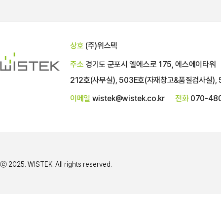
상호
(주)위스텍
주소
경기도 군포시 엘에스로 175, 에스에이타워
212호(사무실), 503E호(자재창고&품질검사실), 
이메일
wistek@wistek.co.kr
전화
070-48
ⓒ 2025. WISTEK. All rights reserved.