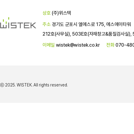
상호
(주)위스텍
주소
경기도 군포시 엘에스로 175, 에스에이타워
212호(사무실), 503E호(자재창고&품질검사실), 
이메일
wistek@wistek.co.kr
전화
070-48
ⓒ 2025. WISTEK. All rights reserved.