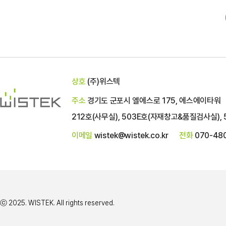
상호
(주)위스텍
주소
경기도 군포시 엘에스로 175, 에스에이타워
212호(사무실), 503E호(자재창고&품질검사실), 
이메일
wistek@wistek.co.kr
전화
070-48
ⓒ 2025. WISTEK. All rights reserved.